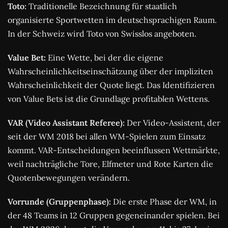
Toto:
Traditionelle Bezeichnung für staatlich
organisierte Sportwetten im deutschsprachigen Raum.
In der Schweiz wird Toto von Swisslos angeboten.
Value Bet:
Eine Wette, bei der die eigene
Wahrscheinlichkeitseinschätzung über der impliziten
Wahrscheinlichkeit der Quote liegt. Das Identifizieren
von Value Bets ist die Grundlage profitablen Wettens.
VAR (Video Assistant Referee):
Der Video-Assistent, der
seit der WM 2018 bei allen WM-Spielen zum Einsatz
kommt. VAR-Entscheidungen beeinflussen Wettmärkte,
weil nachträgliche Tore, Elfmeter und Rote Karten die
Quotenbewegungen verändern.
Vorrunde (Gruppenphase):
Die erste Phase der WM, in
der 48 Teams in 12 Gruppen gegeneinander spielen. Bei