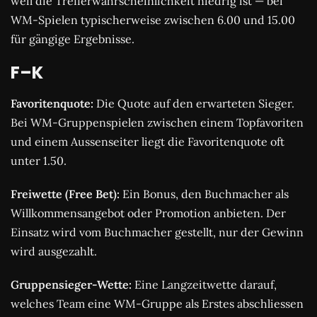
weil die Trefferwahrscheinlichkeit niedrig ist — bei
WM-Spielen typischerweise zwischen 6.00 und 15.00
für gängige Ergebnisse.
F–K
Favoritenquote:
Die Quote auf den erwarteten Sieger.
Bei WM-Gruppenspielen zwischen einem Topfavoriten
und einem Aussenseiter liegt die Favoritenquote oft
unter 1.50.
Freiwette (Free Bet):
Ein Bonus, den Buchmacher als
Willkommensangebot oder Promotion anbieten. Der
Einsatz wird vom Buchmacher gestellt, nur der Gewinn
wird ausgezahlt.
Gruppensieger-Wette:
Eine Langzeitwette darauf,
welches Team eine WM-Gruppe als Erstes abschliessen