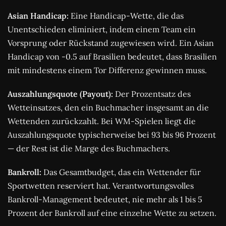
Asian Handicap:
Eine Handicap-Wette, die das
Unentschieden eliminiert, indem einem Team ein
Vorsprung oder Rückstand zugewiesen wird. Ein Asian
Handicap von -0.5 auf Brasilien bedeutet, dass Brasilien
mit mindestens einem Tor Differenz gewinnen muss.
Auszahlungsquote (Payout):
Der Prozentsatz des
Wetteinsatzes, den ein Buchmacher insgesamt an die
Wettenden zurückzahlt. Bei WM-Spielen liegt die
Auszahlungsquote typischerweise bei 93 bis 96 Prozent
— der Rest ist die Marge des Buchmachers.
Bankroll:
Das Gesamtbudget, das ein Wettender für
Sportwetten reserviert hat. Verantwortungsvolles
Bankroll-Management bedeutet, nie mehr als 1 bis 5
Prozent der Bankroll auf eine einzelne Wette zu setzen.