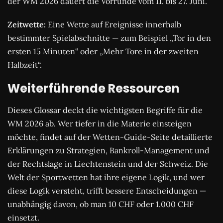
der WM 2026 dauert die Vorrunde vom 11. bis 27. Juni.
Zeitwette:
Eine Wette auf Ereignisse innerhalb
bestimmter Spielabschnitte — zum Beispiel „Tor in den
ersten 15 Minuten“ oder „Mehr Tore in der zweiten
Halbzeit“.
Weiterführende Ressourcen
Dieses Glossar deckt die wichtigsten Begriffe für die
WM 2026 ab. Wer tiefer in die Materie einsteigen
möchte, findet auf der Wetten-Guide-Seite detaillierte
Erklärungen zu Strategien, Bankroll-Management und
der Rechtslage in Liechtenstein und der Schweiz. Die
Welt der Sportwetten hat ihre eigene Logik, und wer
diese Logik versteht, trifft bessere Entscheidungen —
unabhängig davon, ob man 10 CHF oder 1.000 CHF
einsetzt.