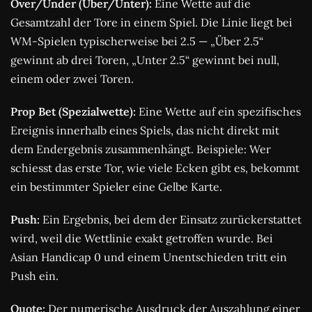
Over/Under (Über/Unter):
Eine Wette auf die
Gesamtzahl der Tore in einem Spiel. Die Linie liegt bei
WM-Spielen typischerweise bei 2.5 — „Über 2.5“
gewinnt ab drei Toren, „Unter 2.5“ gewinnt bei null,
einem oder zwei Toren.
Prop Bet (Spezialwette):
Eine Wette auf ein spezifisches
Ereignis innerhalb eines Spiels, das nicht direkt mit
dem Endergebnis zusammenhängt. Beispiele: Wer
schiesst das erste Tor, wie viele Ecken gibt es, bekommt
ein bestimmter Spieler eine Gelbe Karte.
Push:
Ein Ergebnis, bei dem der Einsatz zurückerstattet
wird, weil die Wettlinie exakt getroffen wurde. Bei
Asian Handicap 0 und einem Unentschieden tritt ein
Push ein.
Quote:
Der numerische Ausdruck der Auszahlung einer