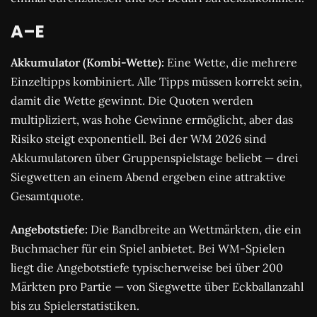
A–E
Akkumulator (Kombi-Wette):
Eine Wette, die mehrere
Einzeltipps kombiniert. Alle Tipps müssen korrekt sein,
damit die Wette gewinnt. Die Quoten werden
multipliziert, was hohe Gewinne ermöglicht, aber das
Risiko steigt exponentiell. Bei der WM 2026 sind
Akkumulatoren über Gruppenspielstage beliebt — drei
Siegwetten an einem Abend ergeben eine attraktive
Gesamtquote.
Angebotstiefe:
Die Bandbreite an Wettmärkten, die ein
Buchmacher für ein Spiel anbietet. Bei WM-Spielen
liegt die Angebotstiefe typischerweise bei über 200
Märkten pro Partie — von Siegwette über Eckballanzahl
bis zu Spielerstatistiken.