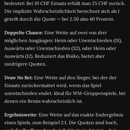
bedeutet: Bei 10 CHF Einsatz erhält man 25 CHF zurück.
Die implizite Wahrscheinlichkeit berechnet sich als 1
geteilt durch die Quote — bei 2.50 also 40 Prozent.
Doppelte Chance:
Eine Wette auf zwei von drei
möglichen Ausgängen: Heim oder Unentschieden (1X),
Auswärts oder Unentschieden (X2), oder Heim oder
Auswärts (12). Reduziert das Risiko, bietet aber
niedrigere Quoten.
Draw No Bet:
Eine Wette auf den Sieger, bei der der
Einsatz zurückerstattet wird, wenn das Spiel
unentschieden endet. Ideal für WM-Gruppenspiele, bei
denen ein Remis wahrscheinlich ist.
Ergebniswette:
Eine Wette auf das exakte Endergebnis
eines Spiels, zum Beispiel 2:1. Die Quoten sind hoch,