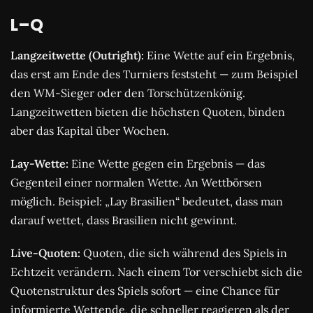
L–Q
Langzeitwette (Outright):
Eine Wette auf ein Ergebnis,
das erst am Ende des Turniers feststeht — zum Beispiel
den WM-Sieger oder den Torschützenkönig.
Langzeitwetten bieten die höchsten Quoten, binden
aber das Kapital über Wochen.
Lay-Wette:
Eine Wette gegen ein Ergebnis — das
Gegenteil einer normalen Wette. An Wettbörsen
möglich. Beispiel: „Lay Brasilien“ bedeutet, dass man
darauf wettet, dass Brasilien nicht gewinnt.
Live-Quoten:
Quoten, die sich während des Spiels in
Echtzeit verändern. Nach einem Tor verschiebt sich die
Quotenstruktur des Spiels sofort — eine Chance für
informierte Wettende, die schneller reagieren als der