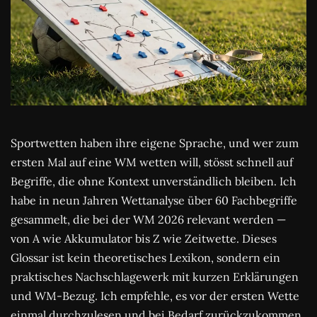
Sportwetten haben ihre eigene Sprache, und wer zum
ersten Mal auf eine WM wetten will, stösst schnell auf
Begriffe, die ohne Kontext unverständlich bleiben. Ich
habe in neun Jahren Wettanalyse über 60 Fachbegriffe
gesammelt, die bei der WM 2026 relevant werden —
von A wie Akkumulator bis Z wie Zeitwette. Dieses
Glossar ist kein theoretisches Lexikon, sondern ein
praktisches Nachschlagewerk mit kurzen Erklärungen
und WM-Bezug. Ich empfehle, es vor der ersten Wette
einmal durchzulesen und bei Bedarf zurückzukommen.