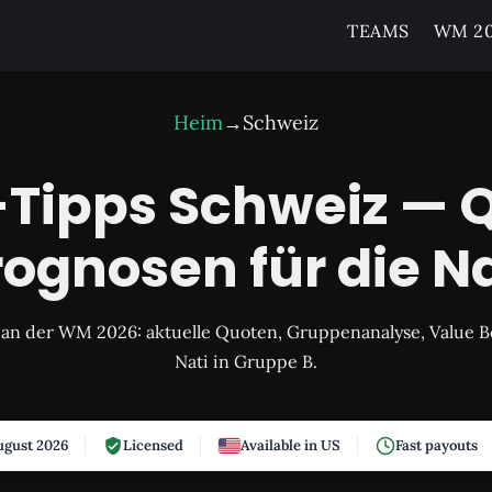
TEAMS
WM 20
Heim
→
Schweiz
ipps Schweiz — 
rognosen für die Na
 an der WM 2026: aktuelle Quoten, Gruppenanalyse, Value Be
Nati in Gruppe B.
gust 2026
Licensed
Available in US
Fast payouts