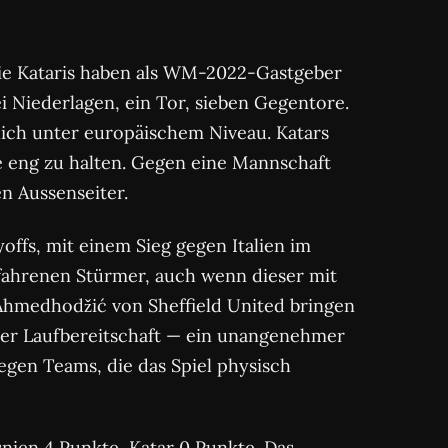
Die Kataris haben als WM-2022-Gastgeber
i Niederlagen, ein Tor, sieben Gegentore.
utlich unter europäischem Niveau. Katars
le eng zu halten. Gegen eine Mannschaft
en Aussenseiter.
fs, mit einem Sieg gegen Italien im
rfahrenen Stürmer, auch wenn dieser mit
 Ahmedhodžić von Sheffield United bringen
her Laufbereitschaft — ein unangenehmer
gegen Teams, die das Spiel physisch
nien 4 Punkte, Katar 0 Punkte. Das