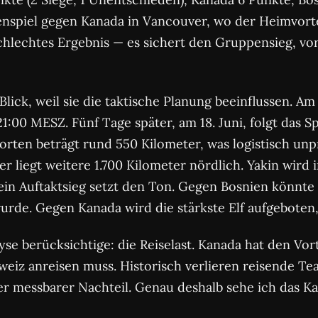
nspiel gegen Kanada in Vancouver, wo der Heimvorte
chlechtes Ergebnis — es sichert den Gruppensieg, vor
ick, weil sie die taktische Planung beeinflussen. Am 1
21:00 MESZ. Fünf Tage später, am 18. Juni, folgt das 
orten beträgt rund 550 Kilometer, was logistisch unp
 liegt weitere 1.700 Kilometer nördlich. Yakin wird i
 ein Auftaktsieg setzt den Ton. Gegen Bosnien könnte
urde. Gegen Kanada wird die stärkste Elf aufgeboten
se berücksichtige: die Reiselast. Kanada hat den Vort
weiz anreisen muss. Historisch verlieren reisende T
ber messbarer Nachteil. Genau deshalb sehe ich das K