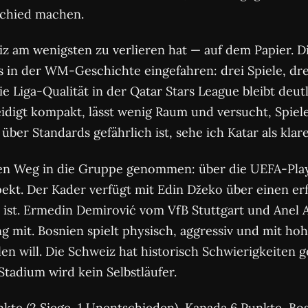
schied machen.
iz am wenigsten zu verlieren hat — auf dem Papier. 
s in der WM-Geschichte eingefahren: drei Spiele, dre
die Liga-Qualität in der Qatar Stars League bleibt de
teidigt kompakt, lässt wenig Raum und versucht, Spie
ber Standards gefährlich ist, sehe ich Katar als klar
n Weg in die Gruppe genommen: über die UEFA-Playof
spekt. Der Kader verfügt mit Edin Džeko über einen e
t ist. Ermedin Demirović vom VfB Stuttgart und Anel
 mit. Bosnien spielt physisch, aggressiv und mit ho
en will. Die Schweiz hat historisch Schwierigkeiten 
Stadium wird kein Selbstläufer.
kte (2 Siege, 1 Unentschieden), Kanada 6 Punkte, Bos