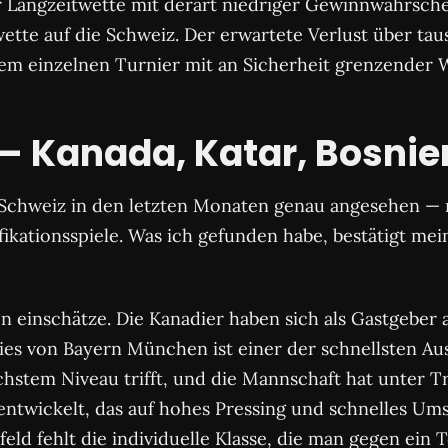
ner Langzeitwette mit derart niedriger Gewinnwahrsche
wette auf die Schweiz. Der erwartete Verlust über tau
inem einzelnen Turnier mit an Sicherheit grenzender W
 — Kanada, Katar, Bosnie
 Schweiz in den letzten Monaten genau angesehen — n
kationsspiele. Was ich gefunden habe, bestätigt mei
n einschätze. Die Kanadier haben sich als Gastgeber a
vies von Bayern München ist einer der schnellsten Au
öchstem Niveau trifft, und die Mannschaft hat unter 
entwickelt, das auf hohes Pressing und schnelles Ums
eld fehlt die individuelle Klasse, die man gegen ein