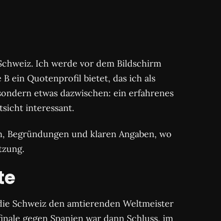
e Schweiz. Ich werde vor dem Bildschirm
B ein Quotenprofil bietet, das ich als
 sondern etwas dazwischen: ein erfahrenes
sicht interessant.
en, Begründungen und klaren Angaben, wo
tzung.
te
 die Schweiz den amtierenden Weltmeister
lfinale gegen Spanien war dann Schluss, im