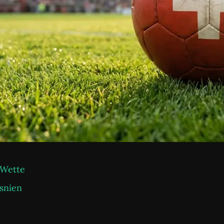
 Wette
osnien