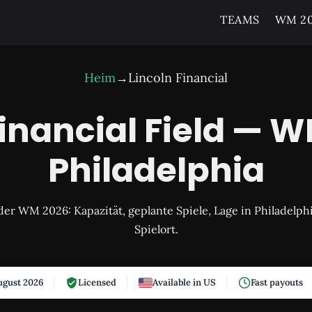
TEAMS
WM 20
Heim
→
Lincoln Financial
Financial Field — W
Philadelphia
i der WM 2026: Kapazität, geplante Spiele, Lage in Philadelp
Spielort.
gust 2026
Licensed
Available in US
Fast payouts