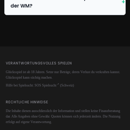
der WM?
VERANTWORTUNGSVOLLES SPIELEN
Glücksspiel ist ab 18 Jahren. Setze nur Beträge, deren Verlust du verkraften kannst.
Glücksspiel kann süchtig machen.
Hilfe bei Spielsucht:
SOS Spielsucht
(Schweiz)
RECHTLICHE HINWEISE
Die Inhalte dienen ausschliesslich der Information und stellen keine Finanzberatung
dar. Alle Angaben ohne Gewähr. Quoten können sich jederzeit ändern. Die Nutzung
erfolgt auf eigene Verantwortung.