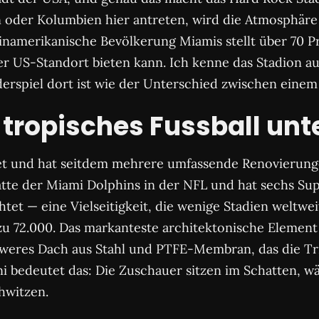
 oder Kolumbien hier antreten, wird die Atmosphäre 
teinamerikanische Bevölkerung Miamis stellt über 70 
erer US-Standort bieten kann. Ich kenne das Stadion 
erspiel dort ist wie der Unterschied zwischen einem
 tropisches Fussball un
t und hat seitdem mehrere umfassende Renovierungen
tätte der Miami Dolphins in der NFL und hat sechs Su
et — eine Vielseitigkeit, die wenige Stadien weltweit 
s zu 72.000. Das markanteste architektonische Element
hweres Dach aus Stahl und PTFE-Membran, das die Tr
Juni bedeutet das: Die Zuschauer sitzen im Schatten, 
hwitzen.