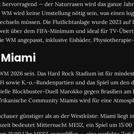
t hervorragend — der Naturrasen wird das ganze Jahr
die WM wird keine Umstellung nötig sein, was einen lo
echseln müssen. Die Flutlichtanlage wurde 2023 auf 
weit über dem FIFA-Minimum und ideal für TV-Übert
e WM angepasst, inklusive Eisbäder, Physiotherapie
 Miami
M 2026 sein. Das Hard Rock Stadium ist für mindest
sowie K.-o.-Rundenpartien und das Spiel um den dritt
ielle Blockbuster-Duell Marokko gegen Brasilien am 
frikanische Community Miamis wird für eine Atmosphä
schauer günstiger als an der Westküste: Miami liegt 
szeit bedeutet Mitternacht MESZ, ein Spiel um 15:00 
 um 21:00 Uhr MESZ angepfiffen — eine perfekte Zeit