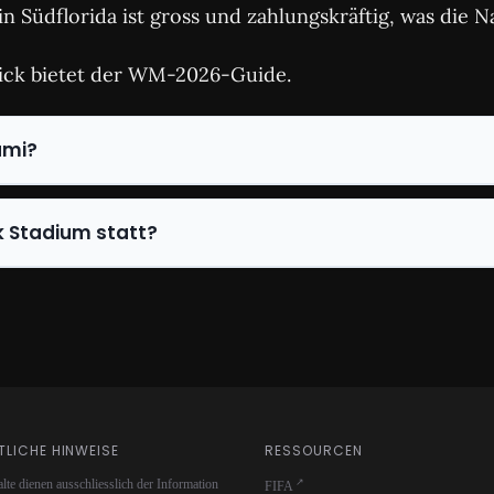
n Südflorida ist gross und zahlungskräftig, was die N
ick bietet der WM-2026-Guide.
ami?
k Stadium statt?
TLICHE HINWEISE
RESSOURCEN
lte dienen ausschliesslich der Information
FIFA