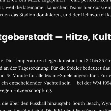
t, weil die lateinamerikanischen Teams hier quasi ein
rden das Stadion dominieren, und der Heimvorteil k
eberstadt — Hitze, Kul
e. Die Temperaturen liegen konstant bei 32 bis 35 Gra
d an der Tagesordnung. Für die Spieler bedeutet das
und 75. Minute für alle Miami-Spiele angeordnet. Für
ein entscheidender Nachteil sein — bei der WM 1994, 
o wegen Hitzeerschöpfung.
, die über den Fussball hinausgeht. South Beach, Wyn
en weltberühmt sind. Die FIFA plant Fan-Feste am Ba