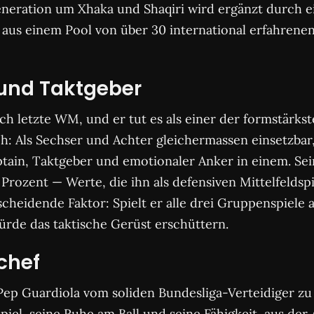
eneration um Xhaka und Shaqiri wird ergänzt durch e
 aus einem Pool von über 30 international erfahrenen
und Taktgeber
ch letzte WM, und er tut es als einer der formstärkst
ch: Als Sechser und Achter gleichermassen einsetzbar,
aptain, Taktgeber und emotionaler Anker in einem. Sein
Prozent — Werte, die ihn als defensiven Mittelfeldsp
cheidende Faktor: Spielt er alle drei Gruppenspiele 
würde das taktische Gerüst erschüttern.
chef
 Pep Guardiola vom soliden Bundesliga-Verteidiger zu
piel, seine Ruhe am Ball und seine Fähigkeit, aus der