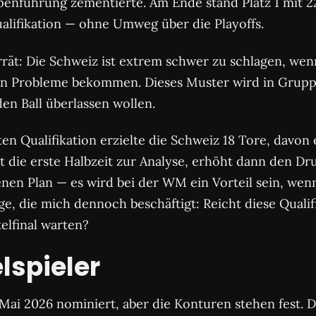
penführung zementierte. Am Ende stand Platz 1 mit 2
ualifikation — ohne Umweg über die Playoffs.
rrät: Die Schweiz ist extrem schwer zu schlagen, wen
gen Probleme bekommen. Dieses Muster wird in Gruppe
en Ball überlassen wollen.
en Qualifikation erzielte die Schweiz 18 Tore, davon e
die erste Halbzeit zur Analyse, erhöht dann den Druc
enen Plan — es wird bei der WM ein Vorteil sein, wen
ge, die mich dennoch beschäftigt: Reicht diese Quali
telfinal warten?
lspieler
i 2026 nominiert, aber die Konturen stehen fest. Die