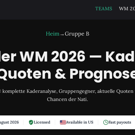
TEAMS
WM 20
Heim
→
Gruppe B
der WM 2026 — Kade
Quoten & Prognos
 komplette Kaderanalyse, Gruppengegner, aktuelle Quoten 
Chancen der Nati.
gust 2026
Licensed
Available in US
Fast payouts