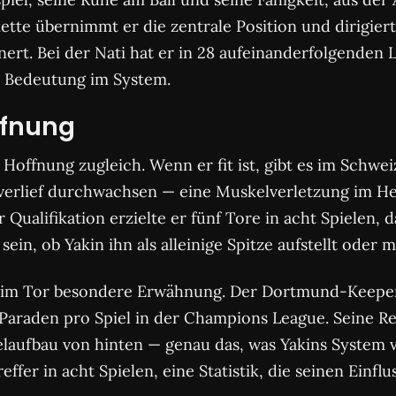
ette übernimmt er die zentrale Position und dirigiert 
nert. Bei der Nati hat er in 28 aufeinanderfolgenden
r Bedeutung im System.
ffnung
Hoffnung zugleich. Wenn er fit ist, gibt es im Schwe
o verlief durchwachsen — eine Muskelverletzung im H
der Qualifikation erzielte er fünf Tore in acht Spielen
in, ob Yakin ihn als alleinige Spitze aufstellt oder 
 im Tor besondere Erwähnung. Der Dortmund-Keeper 
araden pro Spiel in der Champions League. Seine Refl
laufbau von hinten — genau das, was Yakins System ver
fer in acht Spielen, eine Statistik, die seinen Einflu