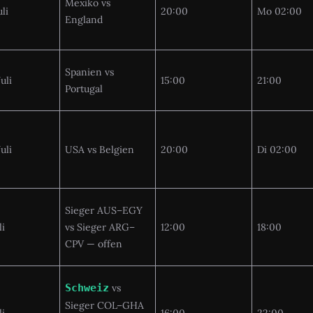
Mexiko vs
uli
20:00
Mo 02:00
England
Spanien vs
uli
15:00
21:00
Portugal
uli
USA vs Belgien
20:00
Di 02:00
Sieger AUS–EGY
li
vs Sieger ARG–
12:00
18:00
CPV — offen
Schweiz
vs
Sieger COL–GHA
li
16:00
22:00