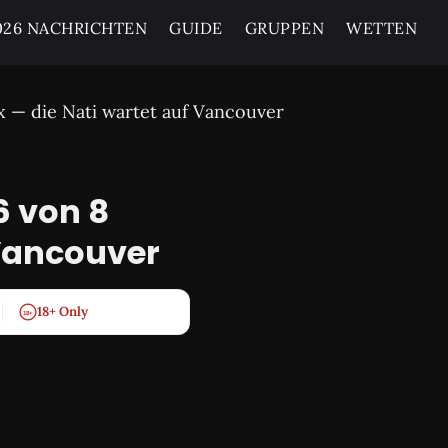
26 NACHRICHTEN
GUIDE
GRUPPEN
WETTEN
x — die Nati wartet auf Vancouver
6 von 8
 Vancouver
18+ Only
18+