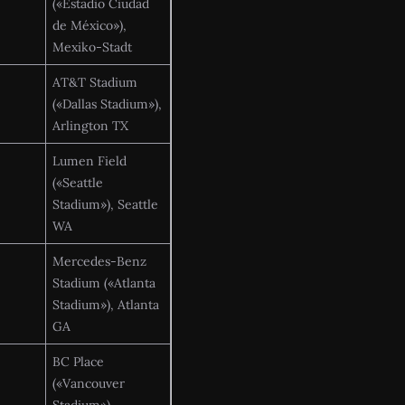
(«Estadio Ciudad
de México»),
Mexiko-Stadt
AT&T Stadium
(«Dallas Stadium»),
Arlington TX
Lumen Field
(«Seattle
Stadium»), Seattle
WA
Mercedes-Benz
Stadium («Atlanta
Stadium»), Atlanta
GA
BC Place
(«Vancouver
Stadium»),