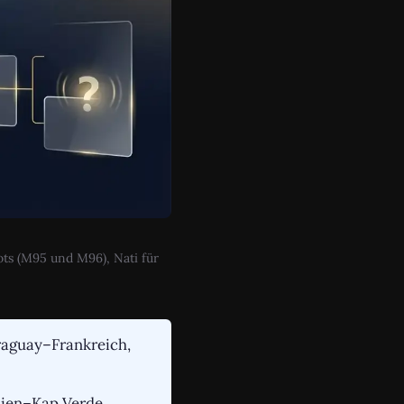
ts (M95 und M96), Nati für
aguay–Frankreich,
nien–Kap Verde