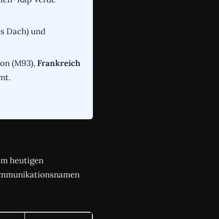
es Dach) und
gton (M93),
Frankreich
nt.
vom heutigen
-Kommunikationsnamen