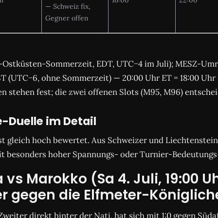
— Schweiz fix,
Gegner offen
S-Ostküsten-Sommerzeit, EDT, UTC−4 im Juli); MESZ-Um
ST (UTC−6, ohne Sommerzeit) — 20:00 Uhr ET = 18:00 Uhr 
n stehen fest; die zwei offenen Slots (M95, M96) entsche
-Duelle im Detail
ist gleich hoch bewertet. Aus Schweizer und Liechtenstein
mit besonders hoher Spannungs- oder Turnier-Bedeutungs
vs Marokko (Sa 4. Juli, 19:00 U
 gegen die Elfmeter-Königlich
eiter direkt hinter der Nati, hat sich mit 1:0 gegen Südaf