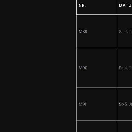
NR.
DAT
M89
Sa 4. Ju
M90
Sa 4. Ju
M91
So 5. J