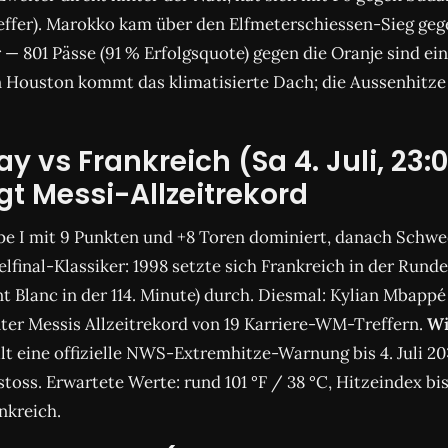
ffer). Marokko kam über den Elfmeterschiessen-Sieg gegen
— 801 Pässe (91 % Erfolgsquote) gegen die Oranje sind ei
 Houston kommt das klimatisierte Dach; die Aussenhitze 
y vs Frankreich (Sa 4. Juli, 23:
t Messi-Allzeitrekord
pe I mit 9 Punkten und +8 Toren dominiert, danach Schwed
lfinal-Klassiker: 1998 setzte sich Frankreich in der Runde 
 Blanc in der 114. Minute) durch. Diesmal: Kylian Mbappé 
er Messis Allzeitrekord von 19 Karriere-WM-Treffern.
Wi
ilt eine offizielle NWS-Extremhitze-Warnung bis 4. Juli 2
oss. Erwartete Werte: rund 101 °F / 38 °C, Hitzeindex bis 
nkreich.