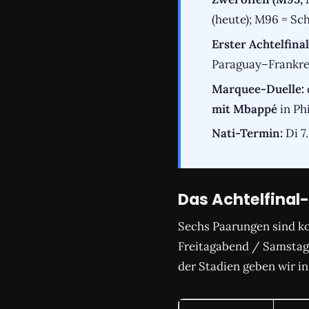
(heute); M96 = Sc
Erster Achtelfinal-
Paraguay–Frankre
Marquee-Duelle:
mit Mbappé
in Ph
Nati-Termin:
Di 7
Das Achtelfinal-
Sechs Paarungen sind ko
Freitagabend / Samstag
der Stadien geben wir i