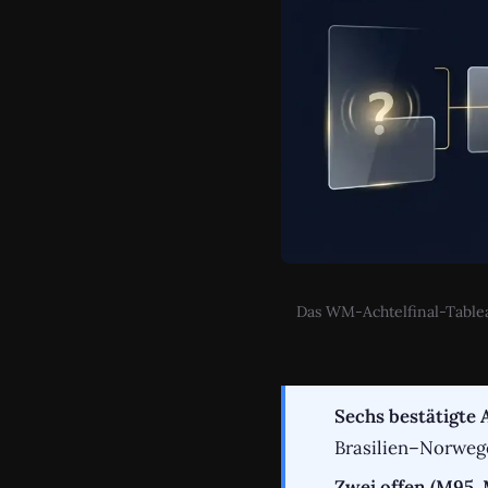
Das WM-Achtelfinal-Tablea
Sechs bestätigte
Brasilien–Norweg
Zwei offen (M95, 