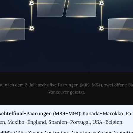
u nach dem 2. Juli: sechs fixe Paarungen (M89–M94), zwei offene Slo
Vancouver gesetzt.
 Achtelfinal-Paarungen (M89–M94):
Kanada–Marokko, Par
en, Mexiko–England, Spanien–Portugal, USA–Belgien.
M96):
M95 = Sieger Australien–Ägypten vs Sieger Argenti