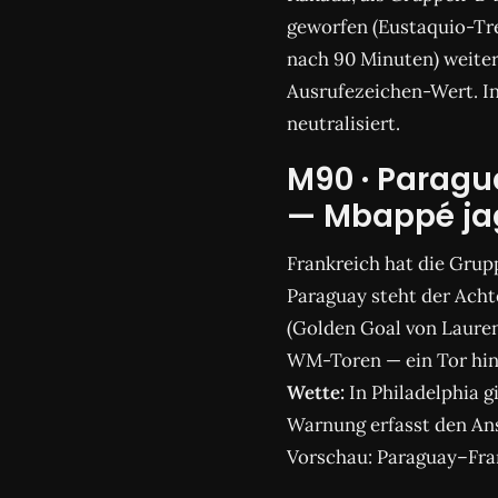
geworfen (Eustaquio-Tre
nach 90 Minuten) weiter 
Ausrufezeichen-Wert. In
neutralisiert.
M90 · Paragua
— Mbappé jag
Frankreich hat die Grup
Paraguay steht der Achte
(Golden Goal von Laurent
WM-Toren — ein Tor hint
Wette:
In Philadelphia g
Warnung erfasst den Anst
Vorschau: Paraguay–Fra